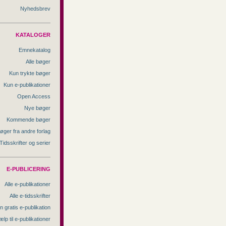
Nyhedsbrev
KATALOGER
Emnekatalog
Alle bøger
Kun trykte bøger
Kun e-publikationer
Open Access
Nye bøger
Kommende bøger
øger fra andre forlag
Tidsskrifter og serier
E-PUBLICERING
Alle e-publikationer
Alle e-tidsskrifter
n gratis e-publikation
ælp til e-publikationer