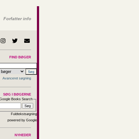
Forfatter info
FIND BØGER
Avanceret søgning
SØG I BØGERNE
Google Books Search
Fuldtekstsøgning
NYHEDER