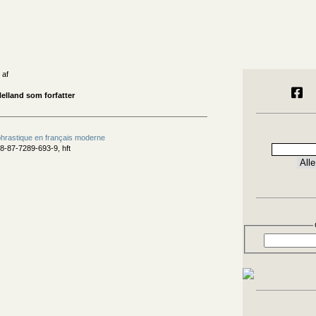
 af
elland som forfatter
phrastique en français moderne
8-87-7289-693-9, hft