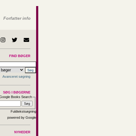
Forfatter info
FIND BØGER
Avanceret søgning
SØG I BØGERNE
Google Books Search
Fuldtekstsøgning
NYHEDER