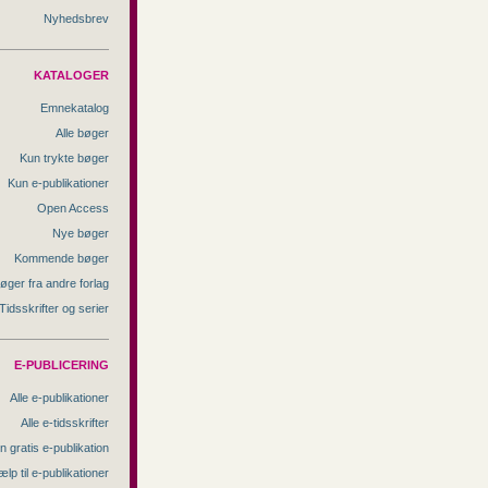
Nyhedsbrev
KATALOGER
Emnekatalog
Alle bøger
Kun trykte bøger
Kun e-publikationer
Open Access
Nye bøger
Kommende bøger
øger fra andre forlag
Tidsskrifter og serier
E-PUBLICERING
Alle e-publikationer
Alle e-tidsskrifter
n gratis e-publikation
ælp til e-publikationer