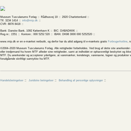
Museum Tusculanums Forlag
Rådhusvej 19
2920 Charlottenlund
Tlf. 3234 1414
info@mtp.dk
CVR: 8876 8418
Bank: Danske Bank, 1092 København K
BIC: DABADKKK
Reg.nr.: 1551
Kontonr.: 000 5252 520
IBAN: DK98 3000 000 5252520
www.mtp.dk er en e-mærket netbutik, og derfor har du altid adgang til e-mærkets gratis
Forbrugerhotline
, 
©2004–2020 Museum Tusculanums Forlag. Alle rettigheder forbeholdes. Ved brug af dette site anerkender og
eller tredjemand fra hvem MTF afleder sine rettigheder, samt at indholdet er ophavsretligt beskyttet og ik
MTF. Du anerkender og accepterer yderligere, at varemærker, kendetegn, varenavne, logoer og produkter v
forudgående skriftligt samtykke fra MTF.
Handelsbetingelser
Juridiske betingelser
Behandling af personlige oplysninger