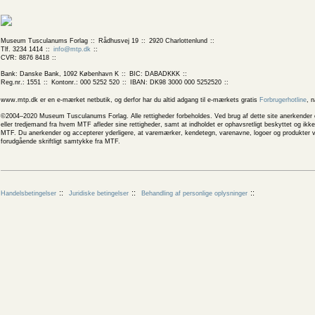
Museum Tusculanums Forlag
Rådhusvej 19
2920 Charlottenlund
Tlf. 3234 1414
info@mtp.dk
CVR: 8876 8418
Bank: Danske Bank, 1092 København K
BIC: DABADKKK
Reg.nr.: 1551
Kontonr.: 000 5252 520
IBAN: DK98 3000 000 5252520
www.mtp.dk er en e-mærket netbutik, og derfor har du altid adgang til e-mærkets gratis
Forbrugerhotline
, 
©2004–2020 Museum Tusculanums Forlag. Alle rettigheder forbeholdes. Ved brug af dette site anerkender og
eller tredjemand fra hvem MTF afleder sine rettigheder, samt at indholdet er ophavsretligt beskyttet og ik
MTF. Du anerkender og accepterer yderligere, at varemærker, kendetegn, varenavne, logoer og produkter v
forudgående skriftligt samtykke fra MTF.
Handelsbetingelser
Juridiske betingelser
Behandling af personlige oplysninger