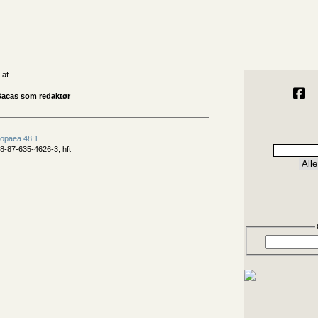
 af
Bacas som redaktør
ropaea 48:1
8-87-635-4626-3, hft