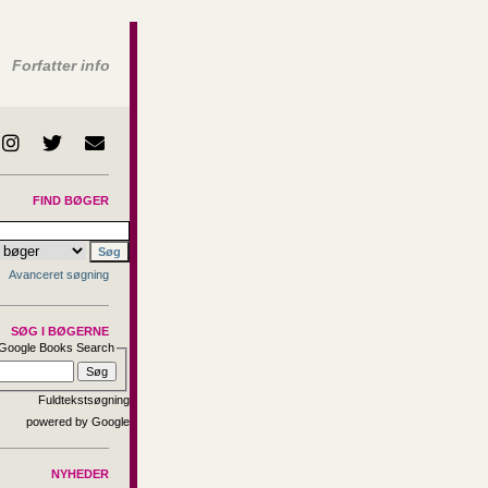
Forfatter info
FIND BØGER
Avanceret søgning
SØG I BØGERNE
Google Books Search
Fuldtekstsøgning
NYHEDER