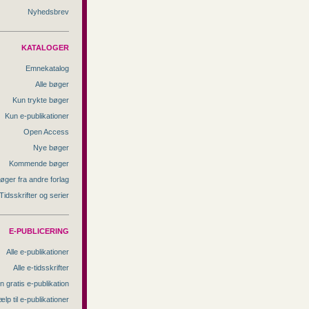
Nyhedsbrev
KATALOGER
Emnekatalog
Alle bøger
Kun trykte bøger
Kun e-publikationer
Open Access
Nye bøger
Kommende bøger
øger fra andre forlag
Tidsskrifter og serier
E-PUBLICERING
Alle e-publikationer
Alle e-tidsskrifter
n gratis e-publikation
ælp til e-publikationer