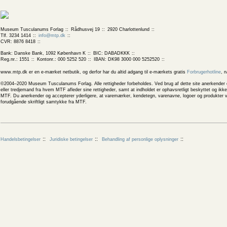
Museum Tusculanums Forlag
Rådhusvej 19
2920 Charlottenlund
Tlf. 3234 1414
info@mtp.dk
CVR: 8876 8418
Bank: Danske Bank, 1092 København K
BIC: DABADKKK
Reg.nr.: 1551
Kontonr.: 000 5252 520
IBAN: DK98 3000 000 5252520
www.mtp.dk er en e-mærket netbutik, og derfor har du altid adgang til e-mærkets gratis
Forbrugerhotline
, 
©2004–2020 Museum Tusculanums Forlag. Alle rettigheder forbeholdes. Ved brug af dette site anerkender og
eller tredjemand fra hvem MTF afleder sine rettigheder, samt at indholdet er ophavsretligt beskyttet og ik
MTF. Du anerkender og accepterer yderligere, at varemærker, kendetegn, varenavne, logoer og produkter v
forudgående skriftligt samtykke fra MTF.
Handelsbetingelser
Juridiske betingelser
Behandling af personlige oplysninger