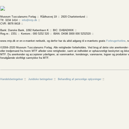
Museum Tusculanums Forlag
Rådhusvej 19
2920 Charlottenlund
Tlf. 3234 1414
info@mtp.dk
CVR: 8876 8418
Bank: Danske Bank, 1092 København K
BIC: DABADKKK
Reg.nr.: 1551
Kontonr.: 000 5252 520
IBAN: DK98 3000 000 5252520
www.mtp.dk er en e-mærket netbutik, og derfor har du altid adgang til e-mærkets gratis
Forbrugerhotline
, 
©2004–2020 Museum Tusculanums Forlag. Alle rettigheder forbeholdes. Ved brug af dette site anerkender og
eller tredjemand fra hvem MTF afleder sine rettigheder, samt at indholdet er ophavsretligt beskyttet og ik
MTF. Du anerkender og accepterer yderligere, at varemærker, kendetegn, varenavne, logoer og produkter v
forudgående skriftligt samtykke fra MTF.
Handelsbetingelser
Juridiske betingelser
Behandling af personlige oplysninger