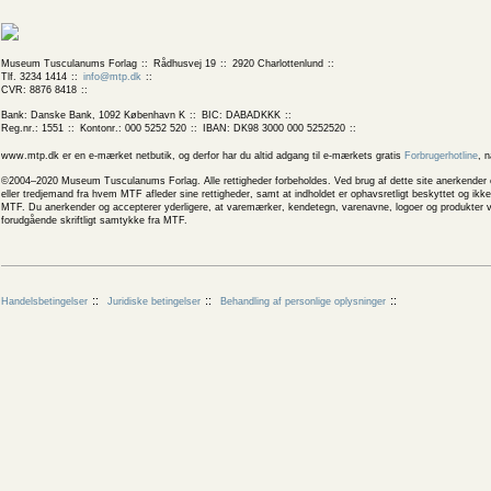
Museum Tusculanums Forlag
Rådhusvej 19
2920 Charlottenlund
Tlf. 3234 1414
info@mtp.dk
CVR: 8876 8418
Bank: Danske Bank, 1092 København K
BIC: DABADKKK
Reg.nr.: 1551
Kontonr.: 000 5252 520
IBAN: DK98 3000 000 5252520
www.mtp.dk er en e-mærket netbutik, og derfor har du altid adgang til e-mærkets gratis
Forbrugerhotline
, 
©2004–2020 Museum Tusculanums Forlag. Alle rettigheder forbeholdes. Ved brug af dette site anerkender og
eller tredjemand fra hvem MTF afleder sine rettigheder, samt at indholdet er ophavsretligt beskyttet og ik
MTF. Du anerkender og accepterer yderligere, at varemærker, kendetegn, varenavne, logoer og produkter v
forudgående skriftligt samtykke fra MTF.
Handelsbetingelser
Juridiske betingelser
Behandling af personlige oplysninger