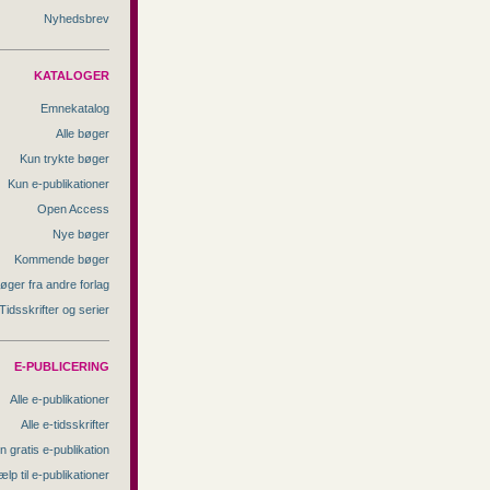
Nyhedsbrev
KATALOGER
Emnekatalog
Alle bøger
Kun trykte bøger
Kun e-publikationer
Open Access
Nye bøger
Kommende bøger
øger fra andre forlag
Tidsskrifter og serier
E-PUBLICERING
Alle e-publikationer
Alle e-tidsskrifter
n gratis e-publikation
ælp til e-publikationer