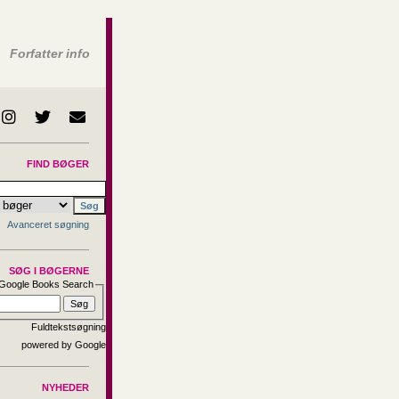
Forfatter info
FIND BØGER
Avanceret søgning
SØG I BØGERNE
Google Books Search
Fuldtekstsøgning
NYHEDER