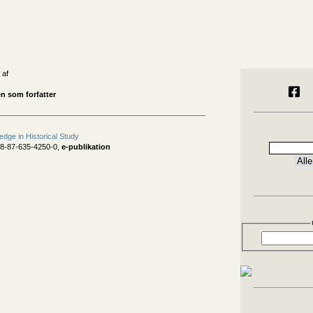
 af
en som forfatter
edge in Historical Study
78-87-635-4250-0,
e-publikation