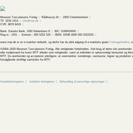
Museum Tusculanums Forlag
Rådhusvej 19
2920 Charlottenlund
Tlf. 3234 1414
info@mtp.dk
CVR: 8876 8418
Bank: Danske Bank, 1092 København K
BIC: DABADKKK
Reg.nr.: 1551
Kontonr.: 000 5252 520
IBAN: DK98 3000 000 5252520
www.mtp.dk er en e-mærket netbutik, og derfor har du altid adgang til e-mærkets gratis
Forbrugerhotline
, 
©2004–2020 Museum Tusculanums Forlag. Alle rettigheder forbeholdes. Ved brug af dette site anerkender og
eller tredjemand fra hvem MTF afleder sine rettigheder, samt at indholdet er ophavsretligt beskyttet og ik
MTF. Du anerkender og accepterer yderligere, at varemærker, kendetegn, varenavne, logoer og produkter v
forudgående skriftligt samtykke fra MTF.
Handelsbetingelser
Juridiske betingelser
Behandling af personlige oplysninger