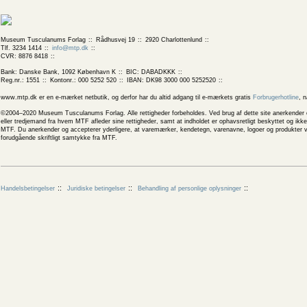
Museum Tusculanums Forlag
Rådhusvej 19
2920 Charlottenlund
Tlf. 3234 1414
info@mtp.dk
CVR: 8876 8418
Bank: Danske Bank, 1092 København K
BIC: DABADKKK
Reg.nr.: 1551
Kontonr.: 000 5252 520
IBAN: DK98 3000 000 5252520
www.mtp.dk er en e-mærket netbutik, og derfor har du altid adgang til e-mærkets gratis
Forbrugerhotline
, 
©2004–2020 Museum Tusculanums Forlag. Alle rettigheder forbeholdes. Ved brug af dette site anerkender og
eller tredjemand fra hvem MTF afleder sine rettigheder, samt at indholdet er ophavsretligt beskyttet og ik
MTF. Du anerkender og accepterer yderligere, at varemærker, kendetegn, varenavne, logoer og produkter v
forudgående skriftligt samtykke fra MTF.
Handelsbetingelser
Juridiske betingelser
Behandling af personlige oplysninger