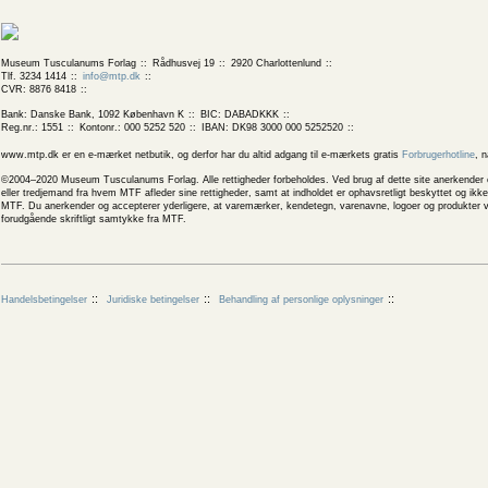
Museum Tusculanums Forlag
Rådhusvej 19
2920 Charlottenlund
Tlf. 3234 1414
info@mtp.dk
CVR: 8876 8418
Bank: Danske Bank, 1092 København K
BIC: DABADKKK
Reg.nr.: 1551
Kontonr.: 000 5252 520
IBAN: DK98 3000 000 5252520
www.mtp.dk er en e-mærket netbutik, og derfor har du altid adgang til e-mærkets gratis
Forbrugerhotline
, 
©2004–2020 Museum Tusculanums Forlag. Alle rettigheder forbeholdes. Ved brug af dette site anerkender og
eller tredjemand fra hvem MTF afleder sine rettigheder, samt at indholdet er ophavsretligt beskyttet og ik
MTF. Du anerkender og accepterer yderligere, at varemærker, kendetegn, varenavne, logoer og produkter v
forudgående skriftligt samtykke fra MTF.
Handelsbetingelser
Juridiske betingelser
Behandling af personlige oplysninger