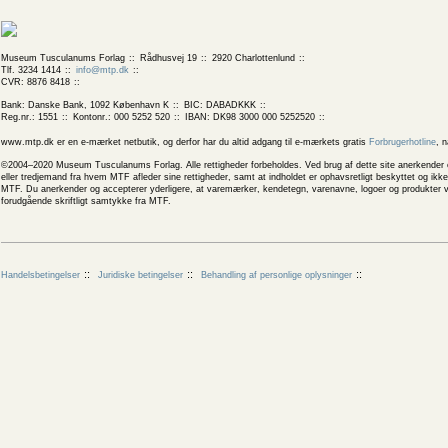
Museum Tusculanums Forlag
Rådhusvej 19
2920 Charlottenlund
Tlf. 3234 1414
info@mtp.dk
CVR: 8876 8418
Bank: Danske Bank, 1092 København K
BIC: DABADKKK
Reg.nr.: 1551
Kontonr.: 000 5252 520
IBAN: DK98 3000 000 5252520
www.mtp.dk er en e-mærket netbutik, og derfor har du altid adgang til e-mærkets gratis
Forbrugerhotline
, 
©2004–2020 Museum Tusculanums Forlag. Alle rettigheder forbeholdes. Ved brug af dette site anerkender og
eller tredjemand fra hvem MTF afleder sine rettigheder, samt at indholdet er ophavsretligt beskyttet og ik
MTF. Du anerkender og accepterer yderligere, at varemærker, kendetegn, varenavne, logoer og produkter v
forudgående skriftligt samtykke fra MTF.
Handelsbetingelser
Juridiske betingelser
Behandling af personlige oplysninger