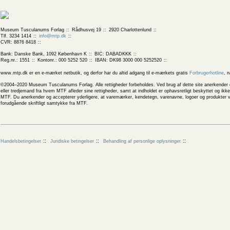
Museum Tusculanums Forlag
Rådhusvej 19
2920 Charlottenlund
Tlf. 3234 1414
info@mtp.dk
CVR: 8876 8418
Bank: Danske Bank, 1092 København K
BIC: DABADKKK
Reg.nr.: 1551
Kontonr.: 000 5252 520
IBAN: DK98 3000 000 5252520
www.mtp.dk er en e-mærket netbutik, og derfor har du altid adgang til e-mærkets gratis
Forbrugerhotline
, 
©2004–2020 Museum Tusculanums Forlag. Alle rettigheder forbeholdes. Ved brug af dette site anerkender og
eller tredjemand fra hvem MTF afleder sine rettigheder, samt at indholdet er ophavsretligt beskyttet og ik
MTF. Du anerkender og accepterer yderligere, at varemærker, kendetegn, varenavne, logoer og produkter v
forudgående skriftligt samtykke fra MTF.
Handelsbetingelser
Juridiske betingelser
Behandling af personlige oplysninger