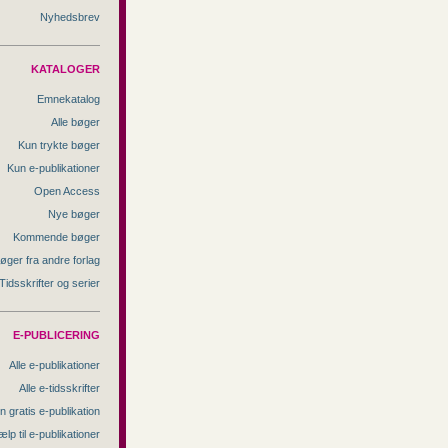
Nyhedsbrev
KATALOGER
Emnekatalog
Alle bøger
Kun trykte bøger
Kun e-publikationer
Open Access
Nye bøger
Kommende bøger
øger fra andre forlag
Tidsskrifter og serier
E-PUBLICERING
Alle e-publikationer
Alle e-tidsskrifter
n gratis e-publikation
ælp til e-publikationer