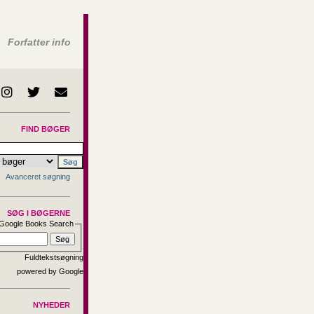
Forfatter info
FIND BØGER
Avanceret søgning
SØG I BØGERNE
Google Books Search
Fuldtekstsøgning
NYHEDER