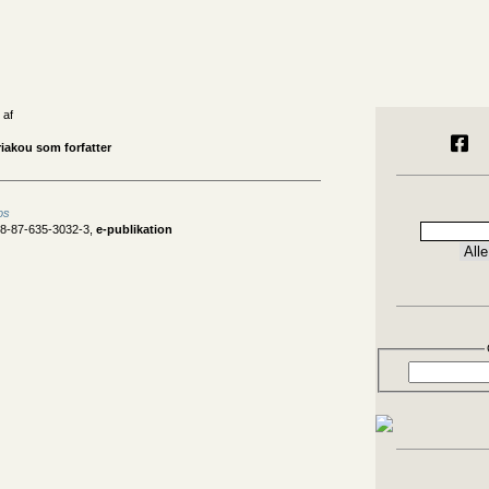
 af
iakou som forfatter
os
78-87-635-3032-3,
e-publikation