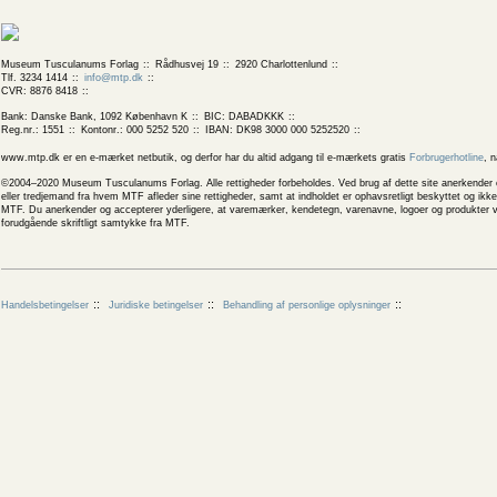
Museum Tusculanums Forlag
Rådhusvej 19
2920 Charlottenlund
Tlf. 3234 1414
info@mtp.dk
CVR: 8876 8418
Bank: Danske Bank, 1092 København K
BIC: DABADKKK
Reg.nr.: 1551
Kontonr.: 000 5252 520
IBAN: DK98 3000 000 5252520
www.mtp.dk er en e-mærket netbutik, og derfor har du altid adgang til e-mærkets gratis
Forbrugerhotline
, 
©2004–2020 Museum Tusculanums Forlag. Alle rettigheder forbeholdes. Ved brug af dette site anerkender og
eller tredjemand fra hvem MTF afleder sine rettigheder, samt at indholdet er ophavsretligt beskyttet og ik
MTF. Du anerkender og accepterer yderligere, at varemærker, kendetegn, varenavne, logoer og produkter v
forudgående skriftligt samtykke fra MTF.
Handelsbetingelser
Juridiske betingelser
Behandling af personlige oplysninger