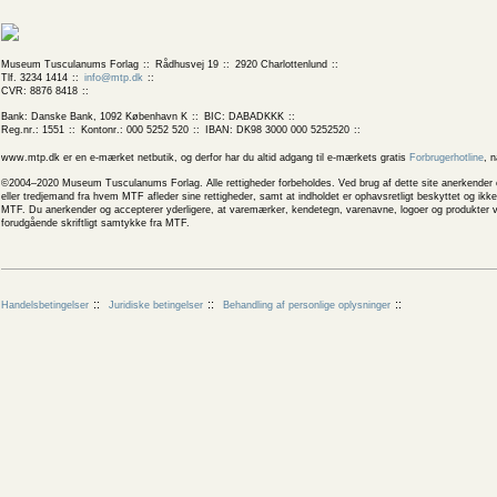
Museum Tusculanums Forlag
Rådhusvej 19
2920 Charlottenlund
Tlf. 3234 1414
info@mtp.dk
CVR: 8876 8418
Bank: Danske Bank, 1092 København K
BIC: DABADKKK
Reg.nr.: 1551
Kontonr.: 000 5252 520
IBAN: DK98 3000 000 5252520
www.mtp.dk er en e-mærket netbutik, og derfor har du altid adgang til e-mærkets gratis
Forbrugerhotline
, 
©2004–2020 Museum Tusculanums Forlag. Alle rettigheder forbeholdes. Ved brug af dette site anerkender og
eller tredjemand fra hvem MTF afleder sine rettigheder, samt at indholdet er ophavsretligt beskyttet og ik
MTF. Du anerkender og accepterer yderligere, at varemærker, kendetegn, varenavne, logoer og produkter v
forudgående skriftligt samtykke fra MTF.
Handelsbetingelser
Juridiske betingelser
Behandling af personlige oplysninger