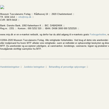
Museum Tusculanums Forlag
Rådhusvej 19
2920 Charlottenlund
Tlf. 3234 1414
info@mtp.dk
CVR: 8876 8418
Bank: Danske Bank, 1092 København K
BIC: DABADKKK
Reg.nr.: 1551
Kontonr.: 000 5252 520
IBAN: DK98 3000 000 5252520
www.mtp.dk er en e-mærket netbutik, og derfor har du altid adgang til e-mærkets gratis
Forbrugerhotline
, 
©2004–2020 Museum Tusculanums Forlag. Alle rettigheder forbeholdes. Ved brug af dette site anerkender og
eller tredjemand fra hvem MTF afleder sine rettigheder, samt at indholdet er ophavsretligt beskyttet og ik
MTF. Du anerkender og accepterer yderligere, at varemærker, kendetegn, varenavne, logoer og produkter v
forudgående skriftligt samtykke fra MTF.
Handelsbetingelser
Juridiske betingelser
Behandling af personlige oplysninger