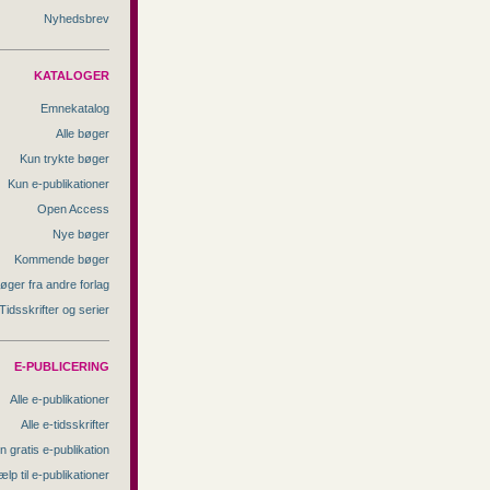
Nyhedsbrev
KATALOGER
Emnekatalog
Alle bøger
Kun trykte bøger
Kun e-publikationer
Open Access
Nye bøger
Kommende bøger
øger fra andre forlag
Tidsskrifter og serier
E-PUBLICERING
Alle e-publikationer
Alle e-tidsskrifter
n gratis e-publikation
ælp til e-publikationer