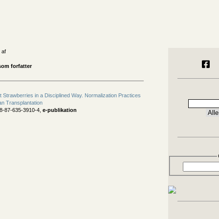
 af
som forfatter
t Strawberries in a Disciplined Way. Normalization Practices
an Transplantation
78-87-635-3910-4,
e-publikation