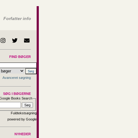
Forfatter info
FIND BØGER
Avanceret søgning
SØG I BØGERNE
Google Books Search
Fuldtekstsøgning
NYHEDER