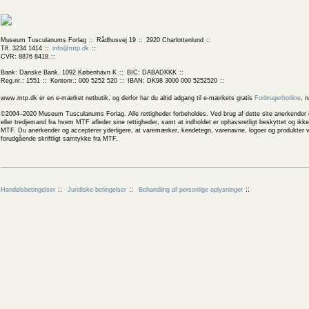
Museum Tusculanums Forlag
Rådhusvej 19
2920 Charlottenlund
Tlf. 3234 1414
info@mtp.dk
CVR: 8876 8418
Bank: Danske Bank, 1092 København K
BIC: DABADKKK
Reg.nr.: 1551
Kontonr.: 000 5252 520
IBAN: DK98 3000 000 5252520
www.mtp.dk er en e-mærket netbutik, og derfor har du altid adgang til e-mærkets gratis
Forbrugerhotline
, 
©2004–2020 Museum Tusculanums Forlag. Alle rettigheder forbeholdes. Ved brug af dette site anerkender og
eller tredjemand fra hvem MTF afleder sine rettigheder, samt at indholdet er ophavsretligt beskyttet og ik
MTF. Du anerkender og accepterer yderligere, at varemærker, kendetegn, varenavne, logoer og produkter v
forudgående skriftligt samtykke fra MTF.
Handelsbetingelser
Juridiske betingelser
Behandling af personlige oplysninger