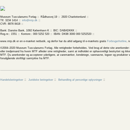
Museum Tusculanums Forlag
Rådhusvej 19
2920 Charlottenlund
Tlf. 3234 1414
info@mtp.dk
CVR: 8876 8418
Bank: Danske Bank, 1092 København K
BIC: DABADKKK
Reg.nr.: 1551
Kontonr.: 000 5252 520
IBAN: DK98 3000 000 5252520
www.mtp.dk er en e-mærket netbutik, og derfor har du altid adgang til e-mærkets gratis
Forbrugerhotline
, 
©2004–2020 Museum Tusculanums Forlag. Alle rettigheder forbeholdes. Ved brug af dette site anerkender og
eller tredjemand fra hvem MTF afleder sine rettigheder, samt at indholdet er ophavsretligt beskyttet og ik
MTF. Du anerkender og accepterer yderligere, at varemærker, kendetegn, varenavne, logoer og produkter v
forudgående skriftligt samtykke fra MTF.
Handelsbetingelser
Juridiske betingelser
Behandling af personlige oplysninger