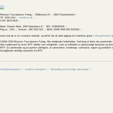
Museum Tusculanums Forlag
Rådhusvej 19
2920 Charlottenlund
Tlf. 3234 1414
info@mtp.dk
CVR: 8876 8418
Bank: Danske Bank, 1092 København K
BIC: DABADKKK
Reg.nr.: 1551
Kontonr.: 000 5252 520
IBAN: DK98 3000 000 5252520
www.mtp.dk er en e-mærket netbutik, og derfor har du altid adgang til e-mærkets gratis
Forbrugerhotline
, 
©2004–2020 Museum Tusculanums Forlag. Alle rettigheder forbeholdes. Ved brug af dette site anerkender og
eller tredjemand fra hvem MTF afleder sine rettigheder, samt at indholdet er ophavsretligt beskyttet og ik
MTF. Du anerkender og accepterer yderligere, at varemærker, kendetegn, varenavne, logoer og produkter v
forudgående skriftligt samtykke fra MTF.
Handelsbetingelser
Juridiske betingelser
Behandling af personlige oplysninger