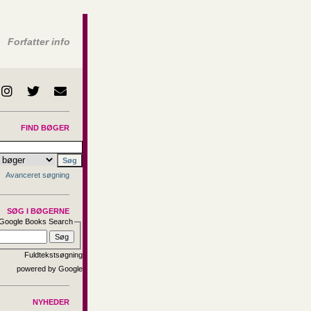
Forfatter info
FIND BØGER
Avanceret søgning
SØG I BØGERNE
Google Books Search
Fuldtekstsøgning
NYHEDER