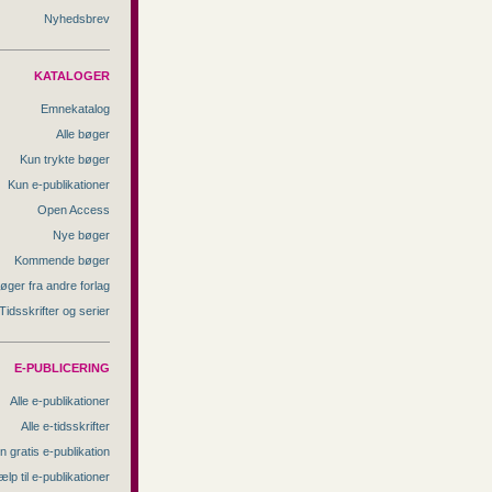
Nyhedsbrev
KATALOGER
Emnekatalog
Alle bøger
Kun trykte bøger
Kun e-publikationer
Open Access
Nye bøger
Kommende bøger
øger fra andre forlag
Tidsskrifter og serier
E-PUBLICERING
Alle e-publikationer
Alle e-tidsskrifter
n gratis e-publikation
ælp til e-publikationer