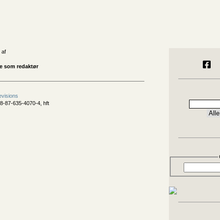
 af
se som redaktør
evisions
8-87-635-4070-4, hft