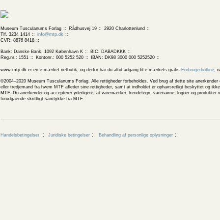
Museum Tusculanums Forlag
Rådhusvej 19
2920 Charlottenlund
Tlf. 3234 1414
info@mtp.dk
CVR: 8876 8418
Bank: Danske Bank, 1092 København K
BIC: DABADKKK
Reg.nr.: 1551
Kontonr.: 000 5252 520
IBAN: DK98 3000 000 5252520
www.mtp.dk er en e-mærket netbutik, og derfor har du altid adgang til e-mærkets gratis
Forbrugerhotline
, 
©2004–2020 Museum Tusculanums Forlag. Alle rettigheder forbeholdes. Ved brug af dette site anerkender og
eller tredjemand fra hvem MTF afleder sine rettigheder, samt at indholdet er ophavsretligt beskyttet og ik
MTF. Du anerkender og accepterer yderligere, at varemærker, kendetegn, varenavne, logoer og produkter v
forudgående skriftligt samtykke fra MTF.
Handelsbetingelser
Juridiske betingelser
Behandling af personlige oplysninger