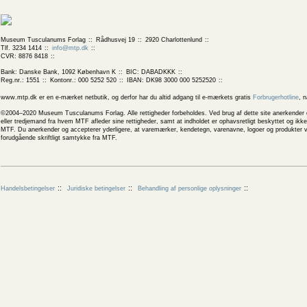
Museum Tusculanums Forlag
Rådhusvej 19
2920 Charlottenlund
Tlf. 3234 1414
info@mtp.dk
CVR: 8876 8418
Bank: Danske Bank, 1092 København K
BIC: DABADKKK
Reg.nr.: 1551
Kontonr.: 000 5252 520
IBAN: DK98 3000 000 5252520
www.mtp.dk er en e-mærket netbutik, og derfor har du altid adgang til e-mærkets gratis
Forbrugerhotline
, 
©2004–2020 Museum Tusculanums Forlag. Alle rettigheder forbeholdes. Ved brug af dette site anerkender og
eller tredjemand fra hvem MTF afleder sine rettigheder, samt at indholdet er ophavsretligt beskyttet og ik
MTF. Du anerkender og accepterer yderligere, at varemærker, kendetegn, varenavne, logoer og produkter v
forudgående skriftligt samtykke fra MTF.
Handelsbetingelser
Juridiske betingelser
Behandling af personlige oplysninger