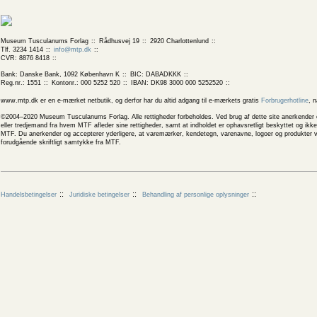
Museum Tusculanums Forlag
Rådhusvej 19
2920 Charlottenlund
Tlf. 3234 1414
info@mtp.dk
CVR: 8876 8418
Bank: Danske Bank, 1092 København K
BIC: DABADKKK
Reg.nr.: 1551
Kontonr.: 000 5252 520
IBAN: DK98 3000 000 5252520
www.mtp.dk er en e-mærket netbutik, og derfor har du altid adgang til e-mærkets gratis
Forbrugerhotline
, 
©2004–2020 Museum Tusculanums Forlag. Alle rettigheder forbeholdes. Ved brug af dette site anerkender og
eller tredjemand fra hvem MTF afleder sine rettigheder, samt at indholdet er ophavsretligt beskyttet og ik
MTF. Du anerkender og accepterer yderligere, at varemærker, kendetegn, varenavne, logoer og produkter v
forudgående skriftligt samtykke fra MTF.
Handelsbetingelser
Juridiske betingelser
Behandling af personlige oplysninger