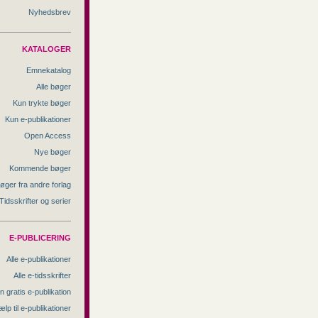
Nyhedsbrev
KATALOGER
Emnekatalog
Alle bøger
Kun trykte bøger
Kun e-publikationer
Open Access
Nye bøger
Kommende bøger
øger fra andre forlag
Tidsskrifter og serier
E-PUBLICERING
Alle e-publikationer
Alle e-tidsskrifter
n gratis e-publikation
ælp til e-publikationer