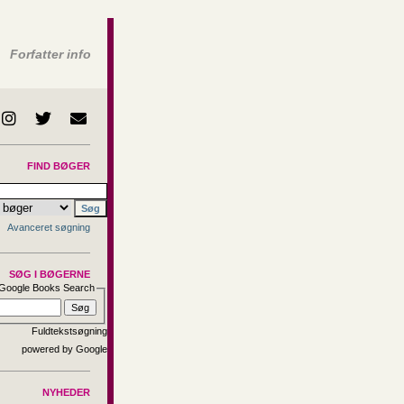
Forfatter info
FIND BØGER
Avanceret søgning
SØG I BØGERNE
Google Books Search
Fuldtekstsøgning
NYHEDER