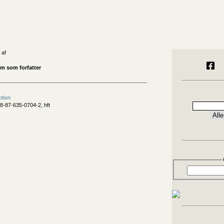
 af
m som forfatter
otion
8-87-635-0704-2, hft