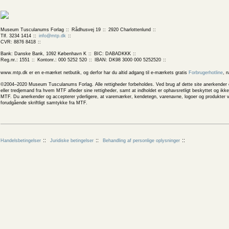
Museum Tusculanums Forlag
Rådhusvej 19
2920 Charlottenlund
Tlf. 3234 1414
info@mtp.dk
CVR: 8876 8418
Bank: Danske Bank, 1092 København K
BIC: DABADKKK
Reg.nr.: 1551
Kontonr.: 000 5252 520
IBAN: DK98 3000 000 5252520
www.mtp.dk er en e-mærket netbutik, og derfor har du altid adgang til e-mærkets gratis
Forbrugerhotline
, 
©2004–2020 Museum Tusculanums Forlag. Alle rettigheder forbeholdes. Ved brug af dette site anerkender og
eller tredjemand fra hvem MTF afleder sine rettigheder, samt at indholdet er ophavsretligt beskyttet og ik
MTF. Du anerkender og accepterer yderligere, at varemærker, kendetegn, varenavne, logoer og produkter v
forudgående skriftligt samtykke fra MTF.
Handelsbetingelser
Juridiske betingelser
Behandling af personlige oplysninger