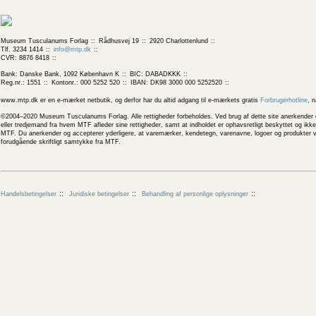
Museum Tusculanums Forlag
Rådhusvej 19
2920 Charlottenlund
Tlf. 3234 1414
info@mtp.dk
CVR: 8876 8418
Bank: Danske Bank, 1092 København K
BIC: DABADKKK
Reg.nr.: 1551
Kontonr.: 000 5252 520
IBAN: DK98 3000 000 5252520
www.mtp.dk er en e-mærket netbutik, og derfor har du altid adgang til e-mærkets gratis
Forbrugerhotline
, 
©2004–2020 Museum Tusculanums Forlag. Alle rettigheder forbeholdes. Ved brug af dette site anerkender og
eller tredjemand fra hvem MTF afleder sine rettigheder, samt at indholdet er ophavsretligt beskyttet og ik
MTF. Du anerkender og accepterer yderligere, at varemærker, kendetegn, varenavne, logoer og produkter v
forudgående skriftligt samtykke fra MTF.
Handelsbetingelser
Juridiske betingelser
Behandling af personlige oplysninger