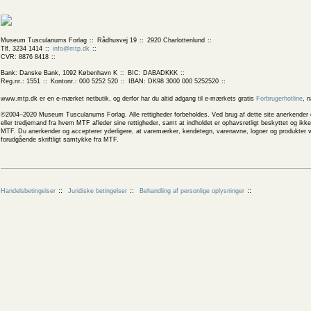
Museum Tusculanums Forlag
Rådhusvej 19
2920 Charlottenlund
Tlf. 3234 1414
info@mtp.dk
CVR: 8876 8418
Bank: Danske Bank, 1092 København K
BIC: DABADKKK
Reg.nr.: 1551
Kontonr.: 000 5252 520
IBAN: DK98 3000 000 5252520
www.mtp.dk er en e-mærket netbutik, og derfor har du altid adgang til e-mærkets gratis
Forbrugerhotline
, 
©2004–2020 Museum Tusculanums Forlag. Alle rettigheder forbeholdes. Ved brug af dette site anerkender og
eller tredjemand fra hvem MTF afleder sine rettigheder, samt at indholdet er ophavsretligt beskyttet og ik
MTF. Du anerkender og accepterer yderligere, at varemærker, kendetegn, varenavne, logoer og produkter v
forudgående skriftligt samtykke fra MTF.
Handelsbetingelser
Juridiske betingelser
Behandling af personlige oplysninger