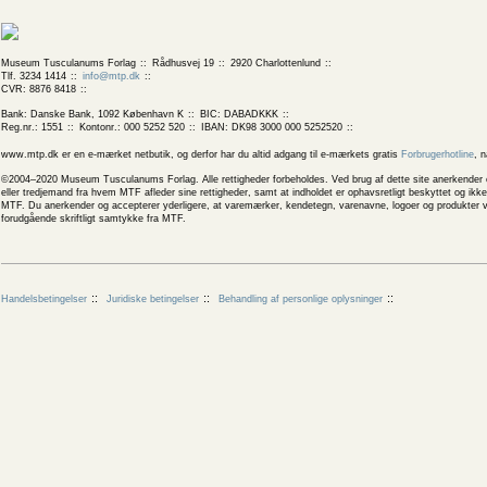
Museum Tusculanums Forlag
Rådhusvej 19
2920 Charlottenlund
Tlf. 3234 1414
info@mtp.dk
CVR: 8876 8418
Bank: Danske Bank, 1092 København K
BIC: DABADKKK
Reg.nr.: 1551
Kontonr.: 000 5252 520
IBAN: DK98 3000 000 5252520
www.mtp.dk er en e-mærket netbutik, og derfor har du altid adgang til e-mærkets gratis
Forbrugerhotline
, 
©2004–2020 Museum Tusculanums Forlag. Alle rettigheder forbeholdes. Ved brug af dette site anerkender og
eller tredjemand fra hvem MTF afleder sine rettigheder, samt at indholdet er ophavsretligt beskyttet og ik
MTF. Du anerkender og accepterer yderligere, at varemærker, kendetegn, varenavne, logoer og produkter v
forudgående skriftligt samtykke fra MTF.
Handelsbetingelser
Juridiske betingelser
Behandling af personlige oplysninger