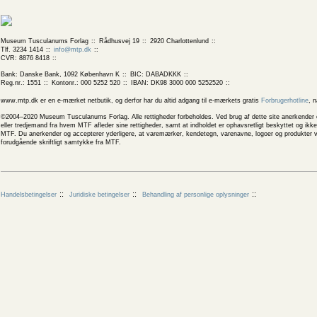
Museum Tusculanums Forlag
Rådhusvej 19
2920 Charlottenlund
Tlf. 3234 1414
info@mtp.dk
CVR: 8876 8418
Bank: Danske Bank, 1092 København K
BIC: DABADKKK
Reg.nr.: 1551
Kontonr.: 000 5252 520
IBAN: DK98 3000 000 5252520
www.mtp.dk er en e-mærket netbutik, og derfor har du altid adgang til e-mærkets gratis
Forbrugerhotline
, 
©2004–2020 Museum Tusculanums Forlag. Alle rettigheder forbeholdes. Ved brug af dette site anerkender og
eller tredjemand fra hvem MTF afleder sine rettigheder, samt at indholdet er ophavsretligt beskyttet og ik
MTF. Du anerkender og accepterer yderligere, at varemærker, kendetegn, varenavne, logoer og produkter v
forudgående skriftligt samtykke fra MTF.
Handelsbetingelser
Juridiske betingelser
Behandling af personlige oplysninger