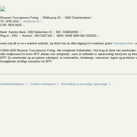
Museum Tusculanums Forlag
Rådhusvej 19
2920 Charlottenlund
Tlf. 3234 1414
info@mtp.dk
CVR: 8876 8418
Bank: Danske Bank, 1092 København K
BIC: DABADKKK
Reg.nr.: 1551
Kontonr.: 000 5252 520
IBAN: DK98 3000 000 5252520
www.mtp.dk er en e-mærket netbutik, og derfor har du altid adgang til e-mærkets gratis
Forbrugerhotline
, 
©2004–2020 Museum Tusculanums Forlag. Alle rettigheder forbeholdes. Ved brug af dette site anerkender og
eller tredjemand fra hvem MTF afleder sine rettigheder, samt at indholdet er ophavsretligt beskyttet og ik
MTF. Du anerkender og accepterer yderligere, at varemærker, kendetegn, varenavne, logoer og produkter v
forudgående skriftligt samtykke fra MTF.
Handelsbetingelser
Juridiske betingelser
Behandling af personlige oplysninger