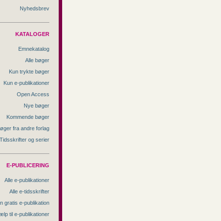
Nyhedsbrev
KATALOGER
Emnekatalog
Alle bøger
Kun trykte bøger
Kun e-publikationer
Open Access
Nye bøger
Kommende bøger
øger fra andre forlag
Tidsskrifter og serier
E-PUBLICERING
Alle e-publikationer
Alle e-tidsskrifter
n gratis e-publikation
ælp til e-publikationer