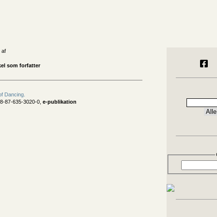
 af
el som forfatter
f Dancing.
78-87-635-3020-0,
e-publikation