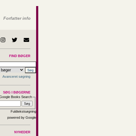
Forfatter info
FIND BØGER
Avanceret søgning
SØG I BØGERNE
Google Books Search
Fuldtekstsøgning
NYHEDER