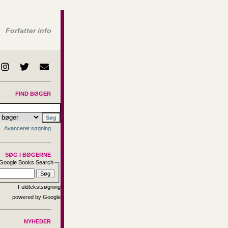
Forfatter info
FIND BØGER
Avanceret søgning
SØG I BØGERNE
Google Books Search
Fuldtekstsøgning
NYHEDER