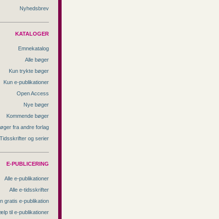
Nyhedsbrev
KATALOGER
Emnekatalog
Alle bøger
Kun trykte bøger
Kun e-publikationer
Open Access
Nye bøger
Kommende bøger
øger fra andre forlag
Tidsskrifter og serier
E-PUBLICERING
Alle e-publikationer
Alle e-tidsskrifter
n gratis e-publikation
ælp til e-publikationer