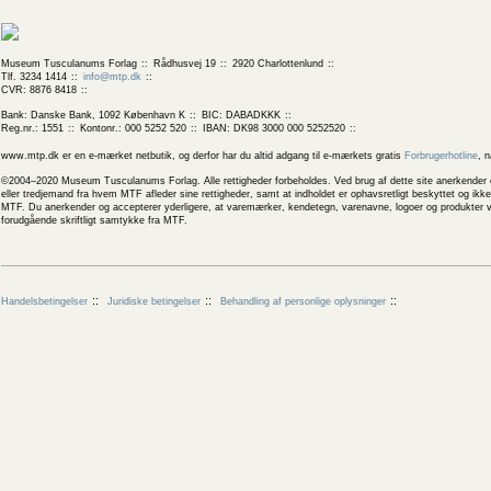
Museum Tusculanums Forlag
Rådhusvej 19
2920 Charlottenlund
Tlf. 3234 1414
info@mtp.dk
CVR: 8876 8418
Bank: Danske Bank, 1092 København K
BIC: DABADKKK
Reg.nr.: 1551
Kontonr.: 000 5252 520
IBAN: DK98 3000 000 5252520
www.mtp.dk er en e-mærket netbutik, og derfor har du altid adgang til e-mærkets gratis
Forbrugerhotline
, 
©2004–2020 Museum Tusculanums Forlag. Alle rettigheder forbeholdes. Ved brug af dette site anerkender og
eller tredjemand fra hvem MTF afleder sine rettigheder, samt at indholdet er ophavsretligt beskyttet og ik
MTF. Du anerkender og accepterer yderligere, at varemærker, kendetegn, varenavne, logoer og produkter v
forudgående skriftligt samtykke fra MTF.
Handelsbetingelser
Juridiske betingelser
Behandling af personlige oplysninger