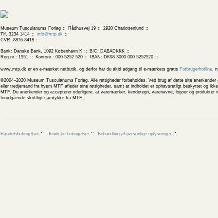
Museum Tusculanums Forlag
Rådhusvej 19
2920 Charlottenlund
Tlf. 3234 1414
info@mtp.dk
CVR: 8876 8418
Bank: Danske Bank, 1092 København K
BIC: DABADKKK
Reg.nr.: 1551
Kontonr.: 000 5252 520
IBAN: DK98 3000 000 5252520
www.mtp.dk er en e-mærket netbutik, og derfor har du altid adgang til e-mærkets gratis
Forbrugerhotline
, 
©2004–2020 Museum Tusculanums Forlag. Alle rettigheder forbeholdes. Ved brug af dette site anerkender og
eller tredjemand fra hvem MTF afleder sine rettigheder, samt at indholdet er ophavsretligt beskyttet og ik
MTF. Du anerkender og accepterer yderligere, at varemærker, kendetegn, varenavne, logoer og produkter v
forudgående skriftligt samtykke fra MTF.
Handelsbetingelser
Juridiske betingelser
Behandling af personlige oplysninger