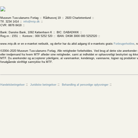
Museum Tusculanums Forlag
Rådhusvej 19
2920 Charlottenlund
Tlf. 3234 1414
info@mtp.dk
CVR: 8876 8418
Bank: Danske Bank, 1092 København K
BIC: DABADKKK
Reg.nr.: 1551
Kontonr.: 000 5252 520
IBAN: DK98 3000 000 5252520
www.mtp.dk er en e-mærket netbutik, og derfor har du altid adgang til e-mærkets gratis
Forbrugerhotline
, 
©2004–2020 Museum Tusculanums Forlag. Alle rettigheder forbeholdes. Ved brug af dette site anerkender og
eller tredjemand fra hvem MTF afleder sine rettigheder, samt at indholdet er ophavsretligt beskyttet og ik
MTF. Du anerkender og accepterer yderligere, at varemærker, kendetegn, varenavne, logoer og produkter v
forudgående skriftligt samtykke fra MTF.
Handelsbetingelser
Juridiske betingelser
Behandling af personlige oplysninger