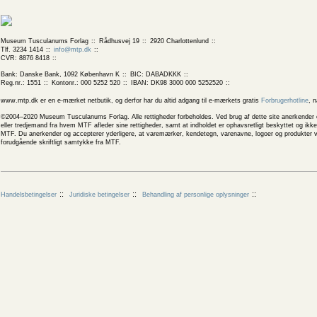
Museum Tusculanums Forlag
Rådhusvej 19
2920 Charlottenlund
Tlf. 3234 1414
info@mtp.dk
CVR: 8876 8418
Bank: Danske Bank, 1092 København K
BIC: DABADKKK
Reg.nr.: 1551
Kontonr.: 000 5252 520
IBAN: DK98 3000 000 5252520
www.mtp.dk er en e-mærket netbutik, og derfor har du altid adgang til e-mærkets gratis
Forbrugerhotline
, 
©2004–2020 Museum Tusculanums Forlag. Alle rettigheder forbeholdes. Ved brug af dette site anerkender og
eller tredjemand fra hvem MTF afleder sine rettigheder, samt at indholdet er ophavsretligt beskyttet og ik
MTF. Du anerkender og accepterer yderligere, at varemærker, kendetegn, varenavne, logoer og produkter v
forudgående skriftligt samtykke fra MTF.
Handelsbetingelser
Juridiske betingelser
Behandling af personlige oplysninger