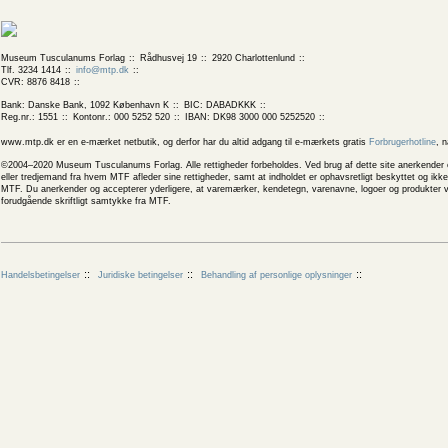
Museum Tusculanums Forlag
Rådhusvej 19
2920 Charlottenlund
Tlf. 3234 1414
info@mtp.dk
CVR: 8876 8418
Bank: Danske Bank, 1092 København K
BIC: DABADKKK
Reg.nr.: 1551
Kontonr.: 000 5252 520
IBAN: DK98 3000 000 5252520
www.mtp.dk er en e-mærket netbutik, og derfor har du altid adgang til e-mærkets gratis
Forbrugerhotline
, 
©2004–2020 Museum Tusculanums Forlag. Alle rettigheder forbeholdes. Ved brug af dette site anerkender og
eller tredjemand fra hvem MTF afleder sine rettigheder, samt at indholdet er ophavsretligt beskyttet og ik
MTF. Du anerkender og accepterer yderligere, at varemærker, kendetegn, varenavne, logoer og produkter v
forudgående skriftligt samtykke fra MTF.
Handelsbetingelser
Juridiske betingelser
Behandling af personlige oplysninger