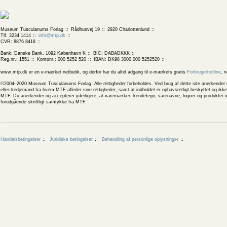
Museum Tusculanums Forlag
Rådhusvej 19
2920 Charlottenlund
Tlf. 3234 1414
info@mtp.dk
CVR: 8876 8418
Bank: Danske Bank, 1092 København K
BIC: DABADKKK
Reg.nr.: 1551
Kontonr.: 000 5252 520
IBAN: DK98 3000 000 5252520
www.mtp.dk er en e-mærket netbutik, og derfor har du altid adgang til e-mærkets gratis
Forbrugerhotline
, 
©2004–2020 Museum Tusculanums Forlag. Alle rettigheder forbeholdes. Ved brug af dette site anerkender og
eller tredjemand fra hvem MTF afleder sine rettigheder, samt at indholdet er ophavsretligt beskyttet og ik
MTF. Du anerkender og accepterer yderligere, at varemærker, kendetegn, varenavne, logoer og produkter v
forudgående skriftligt samtykke fra MTF.
Handelsbetingelser
Juridiske betingelser
Behandling af personlige oplysninger