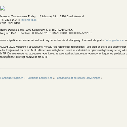
Museum Tusculanums Forlag
Rådhusvej 19
2920 Charlottenlund
Tlf. 3234 1414
info@mtp.dk
CVR: 8876 8418
Bank: Danske Bank, 1092 København K
BIC: DABADKKK
Reg.nr.: 1551
Kontonr.: 000 5252 520
IBAN: DK98 3000 000 5252520
www.mtp.dk er en e-mærket netbutik, og derfor har du altid adgang til e-mærkets gratis
Forbrugerhotline
, 
©2004–2020 Museum Tusculanums Forlag. Alle rettigheder forbeholdes. Ved brug af dette site anerkender og
eller tredjemand fra hvem MTF afleder sine rettigheder, samt at indholdet er ophavsretligt beskyttet og ik
MTF. Du anerkender og accepterer yderligere, at varemærker, kendetegn, varenavne, logoer og produkter v
forudgående skriftligt samtykke fra MTF.
Handelsbetingelser
Juridiske betingelser
Behandling af personlige oplysninger