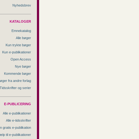
Nyhedsbrev
KATALOGER
Emnekatalog
Alle bøger
Kun trykte bøger
Kun e-publikationer
Open Access
Nye bøger
Kommende bøger
øger fra andre forlag
Tidsskrifter og serier
E-PUBLICERING
Alle e-publikationer
Alle e-tidsskrifter
n gratis e-publikation
ælp til e-publikationer