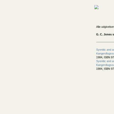
Alle udgivelser
G. C. Jones s
Syenitic and a
Kangerdlugss
1984, ISBN 97
Syenitic and a
Kangerdlugss
1984, ISBN 97