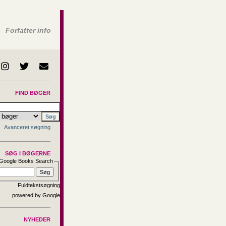
Forfatter info
FIND BØGER
Avanceret søgning
SØG I BØGERNE
Google Books Search
Fuldtekstsøgning
NYHEDER