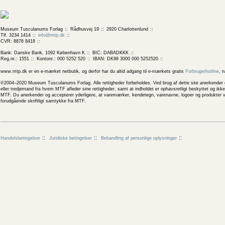
Museum Tusculanums Forlag
Rådhusvej 19
2920 Charlottenlund
Tlf. 3234 1414
info@mtp.dk
CVR: 8876 8418
Bank: Danske Bank, 1092 København K
BIC: DABADKKK
Reg.nr.: 1551
Kontonr.: 000 5252 520
IBAN: DK98 3000 000 5252520
www.mtp.dk er en e-mærket netbutik, og derfor har du altid adgang til e-mærkets gratis
Forbrugerhotline
, 
©2004–2020 Museum Tusculanums Forlag. Alle rettigheder forbeholdes. Ved brug af dette site anerkender og
eller tredjemand fra hvem MTF afleder sine rettigheder, samt at indholdet er ophavsretligt beskyttet og ik
MTF. Du anerkender og accepterer yderligere, at varemærker, kendetegn, varenavne, logoer og produkter v
forudgående skriftligt samtykke fra MTF.
Handelsbetingelser
Juridiske betingelser
Behandling af personlige oplysninger