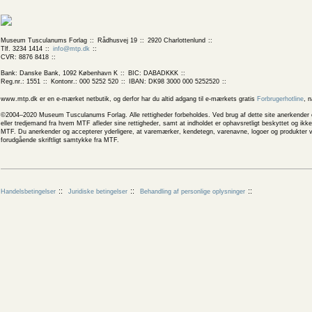
Museum Tusculanums Forlag
Rådhusvej 19
2920 Charlottenlund
Tlf. 3234 1414
info@mtp.dk
CVR: 8876 8418
Bank: Danske Bank, 1092 København K
BIC: DABADKKK
Reg.nr.: 1551
Kontonr.: 000 5252 520
IBAN: DK98 3000 000 5252520
www.mtp.dk er en e-mærket netbutik, og derfor har du altid adgang til e-mærkets gratis
Forbrugerhotline
, 
©2004–2020 Museum Tusculanums Forlag. Alle rettigheder forbeholdes. Ved brug af dette site anerkender og
eller tredjemand fra hvem MTF afleder sine rettigheder, samt at indholdet er ophavsretligt beskyttet og ik
MTF. Du anerkender og accepterer yderligere, at varemærker, kendetegn, varenavne, logoer og produkter v
forudgående skriftligt samtykke fra MTF.
Handelsbetingelser
Juridiske betingelser
Behandling af personlige oplysninger