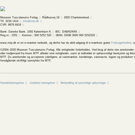
Museum Tusculanums Forlag
Rådhusvej 19
2920 Charlottenlund
Tlf. 3234 1414
info@mtp.dk
CVR: 8876 8418
Bank: Danske Bank, 1092 København K
BIC: DABADKKK
Reg.nr.: 1551
Kontonr.: 000 5252 520
IBAN: DK98 3000 000 5252520
www.mtp.dk er en e-mærket netbutik, og derfor har du altid adgang til e-mærkets gratis
Forbrugerhotline
, 
©2004–2020 Museum Tusculanums Forlag. Alle rettigheder forbeholdes. Ved brug af dette site anerkender og
eller tredjemand fra hvem MTF afleder sine rettigheder, samt at indholdet er ophavsretligt beskyttet og ik
MTF. Du anerkender og accepterer yderligere, at varemærker, kendetegn, varenavne, logoer og produkter v
forudgående skriftligt samtykke fra MTF.
Handelsbetingelser
Juridiske betingelser
Behandling af personlige oplysninger