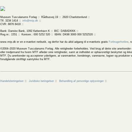
Museum Tusculanums Forlag
Rådhusvej 19
2920 Charlottenlund
Tlf. 3234 1414
info@mtp.dk
CVR: 8876 8418
Bank: Danske Bank, 1092 København K
BIC: DABADKKK
Reg.nr.: 1551
Kontonr.: 000 5252 520
IBAN: DK98 3000 000 5252520
www.mtp.dk er en e-mærket netbutik, og derfor har du altid adgang til e-mærkets gratis
Forbrugerhotline
, 
©2004–2020 Museum Tusculanums Forlag. Alle rettigheder forbeholdes. Ved brug af dette site anerkender og
eller tredjemand fra hvem MTF afleder sine rettigheder, samt at indholdet er ophavsretligt beskyttet og ik
MTF. Du anerkender og accepterer yderligere, at varemærker, kendetegn, varenavne, logoer og produkter v
forudgående skriftligt samtykke fra MTF.
Handelsbetingelser
Juridiske betingelser
Behandling af personlige oplysninger