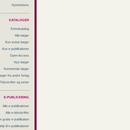
Nyhedsbrev
KATALOGER
Emnekatalog
Alle bøger
Kun trykte bøger
Kun e-publikationer
Open Access
Nye bøger
Kommende bøger
øger fra andre forlag
Tidsskrifter og serier
E-PUBLICERING
Alle e-publikationer
Alle e-tidsskrifter
n gratis e-publikation
ælp til e-publikationer