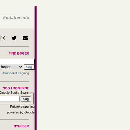
Forfatter info
FIND BØGER
Avanceret søgning
SØG I BØGERNE
Google Books Search
Fuldtekstsøgning
NYHEDER