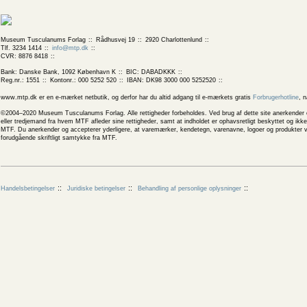
Museum Tusculanums Forlag
Rådhusvej 19
2920 Charlottenlund
Tlf. 3234 1414
info@mtp.dk
CVR: 8876 8418
Bank: Danske Bank, 1092 København K
BIC: DABADKKK
Reg.nr.: 1551
Kontonr.: 000 5252 520
IBAN: DK98 3000 000 5252520
www.mtp.dk er en e-mærket netbutik, og derfor har du altid adgang til e-mærkets gratis
Forbrugerhotline
, 
©2004–2020 Museum Tusculanums Forlag. Alle rettigheder forbeholdes. Ved brug af dette site anerkender og
eller tredjemand fra hvem MTF afleder sine rettigheder, samt at indholdet er ophavsretligt beskyttet og ik
MTF. Du anerkender og accepterer yderligere, at varemærker, kendetegn, varenavne, logoer og produkter v
forudgående skriftligt samtykke fra MTF.
Handelsbetingelser
Juridiske betingelser
Behandling af personlige oplysninger