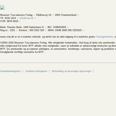
Museum Tusculanums Forlag
Rådhusvej 19
2920 Charlottenlund
Tlf. 3234 1414
info@mtp.dk
CVR: 8876 8418
Bank: Danske Bank, 1092 København K
BIC: DABADKKK
Reg.nr.: 1551
Kontonr.: 000 5252 520
IBAN: DK98 3000 000 5252520
www.mtp.dk er en e-mærket netbutik, og derfor har du altid adgang til e-mærkets gratis
Forbrugerhotline
, 
©2004–2020 Museum Tusculanums Forlag. Alle rettigheder forbeholdes. Ved brug af dette site anerkender og
eller tredjemand fra hvem MTF afleder sine rettigheder, samt at indholdet er ophavsretligt beskyttet og ik
MTF. Du anerkender og accepterer yderligere, at varemærker, kendetegn, varenavne, logoer og produkter v
forudgående skriftligt samtykke fra MTF.
Handelsbetingelser
Juridiske betingelser
Behandling af personlige oplysninger