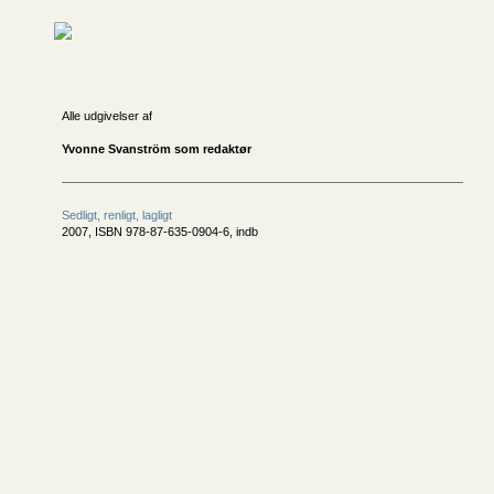
Alle udgivelser af
Yvonne Svanström som redaktør
Sedligt, renligt, lagligt
2007, ISBN 978-87-635-0904-6, indb